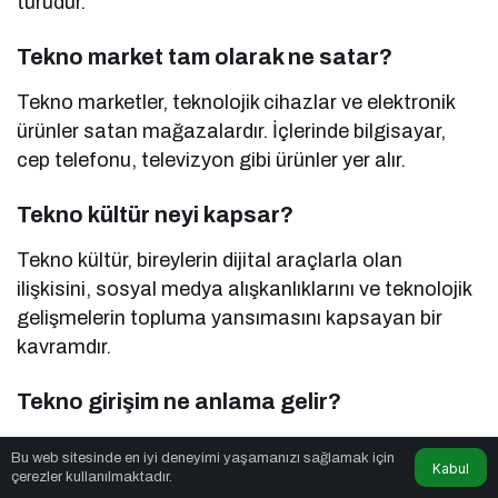
türüdür.
Tekno market tam olarak ne satar?
Tekno marketler, teknolojik cihazlar ve elektronik
ürünler satan mağazalardır. İçlerinde bilgisayar,
cep telefonu, televizyon gibi ürünler yer alır.
Tekno kültür neyi kapsar?
Tekno kültür, bireylerin dijital araçlarla olan
ilişkisini, sosyal medya alışkanlıklarını ve teknolojik
gelişmelerin topluma yansımasını kapsayan bir
kavramdır.
Tekno girişim ne anlama gelir?
Tekno girişim, teknoloji tabanlı iş modellerine
Bu web sitesinde en iyi deneyimi yaşamanızı sağlamak için
Kabul
dayanan ve yazılım, yapay zekâ gibi alanlarda
çerezler kullanılmaktadır.