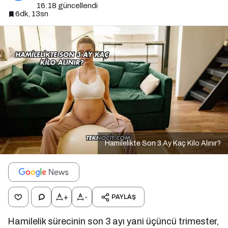
16:18
güncellendi
6dk, 13sn
Hamilelikte Son 3 Ay Kaç Kilo Alınır?
+
-
PAYLAŞ
Hamilelik sürecinin son 3 ayı yani üçüncü trimester,