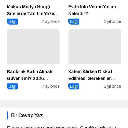
Mukas Medya Hangi
Evde Kilo Verme Yolları
Sitelerde Tanıtım Yazısı
Nelerdir?
Yayınlıyor?
Bilgi
7 ay önce
Bilgi
1 yıl önce
Backlink Satın Almak
Kalem Alırken Dikkat
Güvenli mi? 2026
Edilmesi Gerekenler
Güncel Rehber
Nelerdir?
Bilgi
7 ay önce
Bilgi
1 yıl önce
Bir Cevap Yaz
E-posta adresiniz yayınlanmayacak.
Gerekli alanlar
*
ile